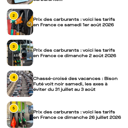
2
Prix des carburants : voici les tarifs
en France ce samedi 1er août 2026
3
Prix des carburants : voici les tarifs
en France ce dimanche 2 août 2026
4
Chassé-croisé des vacances : Bison
Futé voit noir samedi, les axes à
éviter du 31 juillet au 3 août
5
Prix des carburants : voici les tarifs
en France ce dimanche 26 juillet 2026