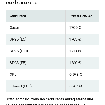
carburants
Carburant
Prix au 25/02
Gasoil
1.709 €
SP95 (E5)
1.765 €
SP95 (E10)
1.713 €
SP98 (E5)
1.819 €
GPL
0.973 €
Ethanol (E85)
0.767 €
Cette semaine,
tous les carburants enregistrent une
hausse par rapport à la semaine précédente
. La