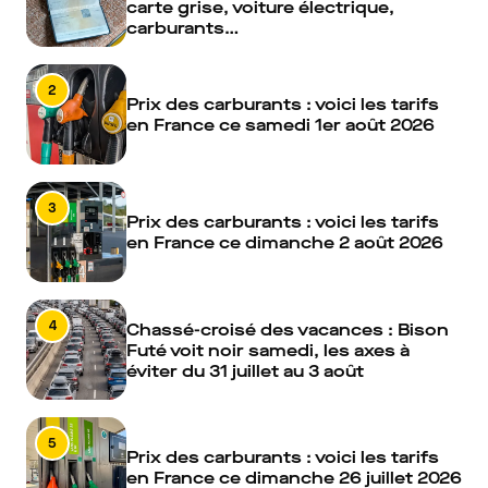
carte grise, voiture électrique,
carburants…
2
Prix des carburants : voici les tarifs
en France ce samedi 1er août 2026
3
Prix des carburants : voici les tarifs
en France ce dimanche 2 août 2026
4
Chassé-croisé des vacances : Bison
Futé voit noir samedi, les axes à
éviter du 31 juillet au 3 août
5
Prix des carburants : voici les tarifs
en France ce dimanche 26 juillet 2026