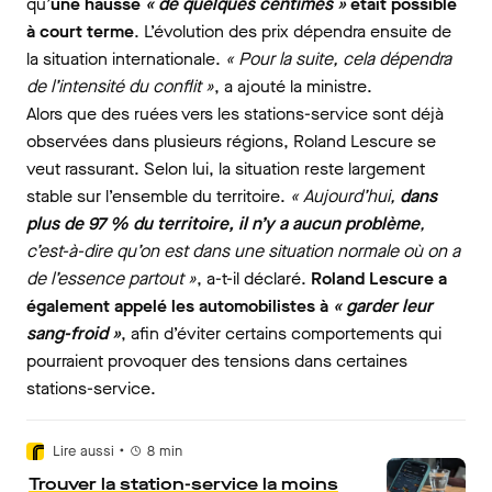
qu’
une hausse
« de quelques centimes »
était possible
à court terme
. L’évolution des prix dépendra ensuite de
la situation internationale.
« Pour la suite, cela dépendra
de l’intensité du conflit »
, a ajouté la ministre.
Alors que des ruées vers les stations-service sont déjà
observées dans plusieurs régions, Roland Lescure se
veut rassurant. Selon lui, la situation reste largement
stable sur l’ensemble du territoire.
« Aujourd’hui,
dans
plus de 97 % du territoire, il n’y a aucun problème
,
c’est-à-dire qu’on est dans une situation normale où on a
de l’essence partout »
, a-t-il déclaré.
Roland Lescure a
également appelé les automobilistes à
« garder leur
sang-froid »
, afin d’éviter certains comportements qui
pourraient provoquer des tensions dans certaines
stations-service.
•
Lire aussi
8
min
Trouver la station-service la moins