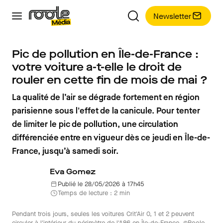
Newsletter
Pic de pollution en Île-de-France :
votre voiture a-t-elle le droit de
rouler en cette fin de mois de mai ?
La qualité de l’air se dégrade fortement en région
parisienne sous l'effet de la canicule. Pour tenter
de limiter le pic de pollution, une circulation
différenciée entre en vigueur dès ce jeudi en Île-de-
France, jusqu’à samedi soir.
Eva Gomez
Publié le 28/05/2026 à 17h45
Temps de lecture : 2 min
Pendant trois jours, seules les voitures Crit'Air 0, 1 et 2 peuvent
circuler à l'intérieur du périmètre de l'A86 en Île-de-France. ©Roole