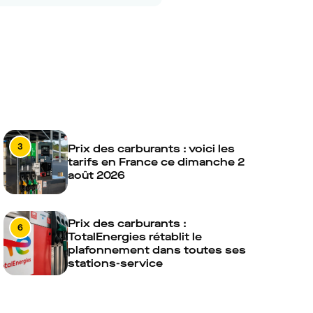
3
Prix des carburants : voici les
tarifs en France ce dimanche 2
août 2026
Prix des carburants :
6
TotalEnergies rétablit le
plafonnement dans toutes ses
stations-service