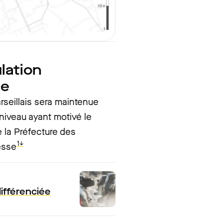
ulation
ue
rseillais sera maintenue
iveau ayant motivé le
e la Préfecture des
1↓
esse
différenciée