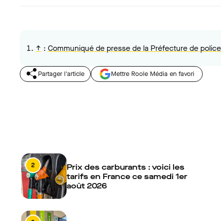
↑
:
Communiqué de presse de la Préfecture de police
Partager l'article
Mettre Roole Média en favori
2
Prix des carburants : voici les
tarifs en France ce samedi 1er
août 2026