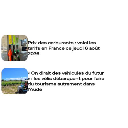
Prix des carburants : voici les
tarifs en France ce jeudi 6 août
2026
« On dirait des véhicules du futur
» : les vélis débarquent pour faire
du tourisme autrement dans
l'Aude