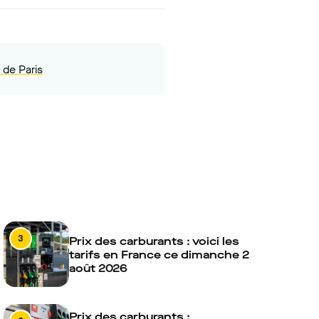
 de Paris
3
Prix des carburants : voici les
tarifs en France ce dimanche 2
août 2026
Prix des carburants :