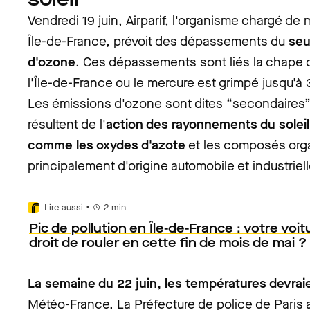
Vendredi 19 juin, Airparif, l'organisme chargé de m
Île-de-France, prévoit des dépassements du
seu
d'ozone
. Ces dépassements sont liés la chape d
l'Île-de-France ou le mercure est grimpé jusqu'à 
Les émissions d'ozone sont dites “secondaires”, 
résultent de l'
action des rayonnements du solei
comme les oxydes d'azote
et les composés orga
principalement d'origine automobile et industriell
•
Lire aussi
2
min
Pic de pollution en Île-de-France : votre voitu
droit de rouler en cette fin de mois de mai ?
La semaine du 22 juin, les températures devraie
Météo-France. La Préfecture de police de Paris a