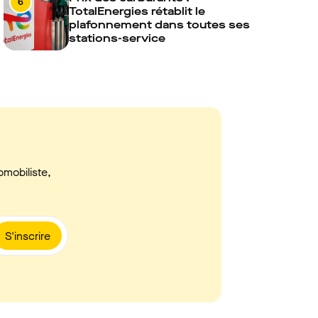
6
TotalEnergies rétablit le
plafonnement dans toutes ses
stations-service
omobiliste,
S'inscrire