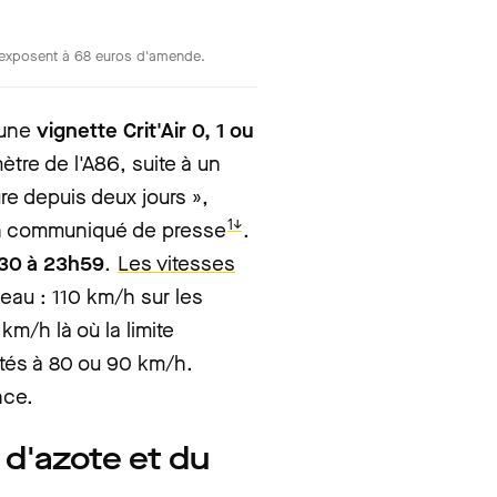
 s'exposent à 68 euros d'amende.
d'une
vignette Crit'Air 0, 1 ou
mètre de l'A86, suite à un
ure depuis deux jours »,
1↓
 un communiqué de presse
.
h30 à 23h59
.
Les vitesses
eau : 110 km/h sur les
m/h là où la limite
mités à 80 ou 90 km/h.
nce.
d'azote et du