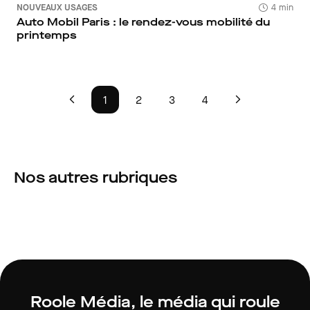
NOUVEAUX USAGES
4 min
Auto Mobil Paris : le rendez-vous mobilité du
printemps
1
2
3
4
Nos autres rubriques
Quotidien
Évasion
Nos réponses aux
Nos idées pour vos
préoccupations de tous les
vacances et week-en
jours des automobilistes.
France... et en voiture
Roole Média, le média qui roule