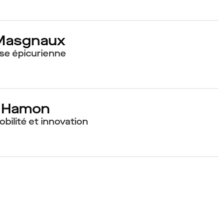
 Masgnaux
se épicurienne
e Hamon
bilité et innovation