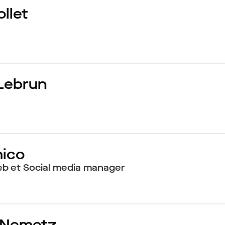
llet
Lebrun
mico
b et Social media manager
 Nemetz