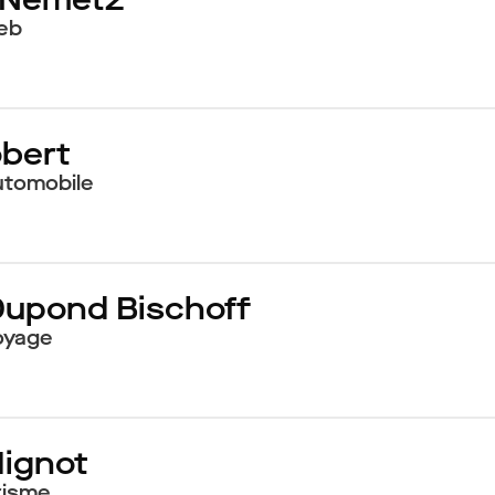
eb
obert
utomobile
Dupond Bischoff
oyage
Mignot
risme