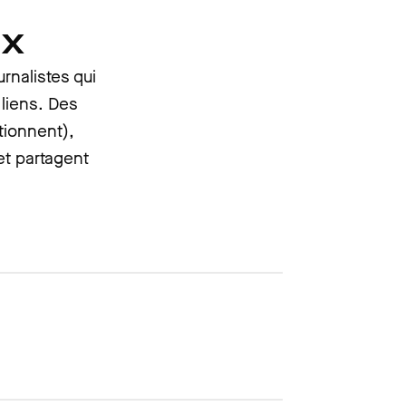
ux
rnalistes qui
 liens. Des
tionnent),
et partagent