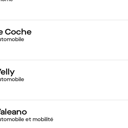
e Coche
utomobile
elly
utomobile
Valeano
utomobile et mobilité