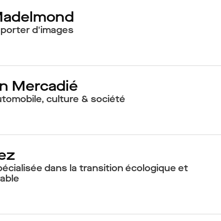
Madelmond
eporter d'images
n Mercadié
utomobile, culture & société
ez
écialisée dans la transition écologique et
rable