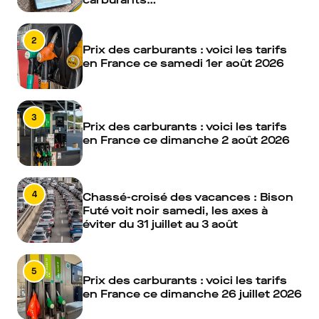
2
Prix des carburants : voici les tarifs
en France ce samedi 1er août 2026
3
Prix des carburants : voici les tarifs
en France ce dimanche 2 août 2026
4
Chassé-croisé des vacances : Bison
Futé voit noir samedi, les axes à
éviter du 31 juillet au 3 août
5
Prix des carburants : voici les tarifs
en France ce dimanche 26 juillet 2026