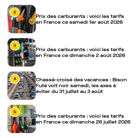
2
Prix des carburants : voici les tarifs
en France ce samedi 1er août 2026
3
Prix des carburants : voici les tarifs
en France ce dimanche 2 août 2026
4
Chassé-croisé des vacances : Bison
Futé voit noir samedi, les axes à
éviter du 31 juillet au 3 août
5
Prix des carburants : voici les tarifs
en France ce dimanche 26 juillet 2026