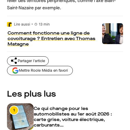
relier des territoires périphériques, comme l'axe Blain-
Saint-Nazaire par exemple.
•
Lire aussi
13
min
Comment fonctionne une ligne de
covoiturage ? Entretien avec Thomas
Matagne
Partager l'article
Mettre Roole Média en favori
Les plus lus
Ce qui change pour les
1
automobilistes au 1er août 2026 :
carte grise, voiture électrique,
carburants…