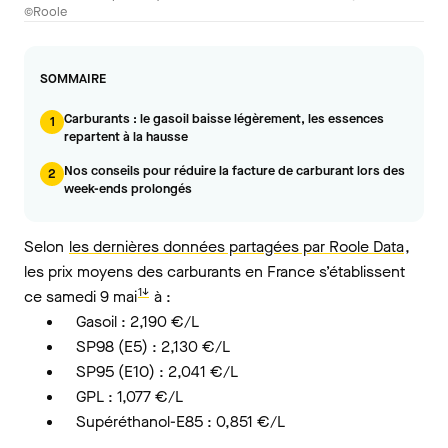
©Roole
SOMMAIRE
Carburants : le gasoil baisse légèrement, les essences
1
repartent à la hausse
Nos conseils pour réduire la facture de carburant lors des
2
week-ends prolongés
Selon
les dernières données partagées par Roole Data
,
les prix moyens des carburants en France s’établissent
1↓
ce samedi 9 mai
à :
Gasoil : 2,190 €/L
SP98 (E5) : 2,130 €/L
SP95 (E10) : 2,041 €/L
GPL : 1,077 €/L
Supéréthanol-E85 : 0,851 €/L