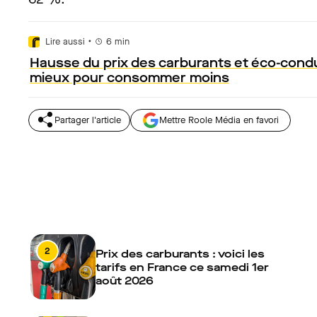
•
Lire aussi
6
min
Hausse du prix des carburants et éco-condui
mieux pour consommer moins
Partager l'article
Mettre Roole Média en favori
2
Prix des carburants : voici les
tarifs en France ce samedi 1er
août 2026