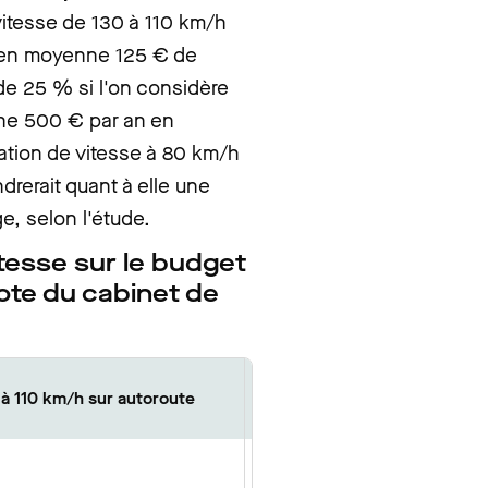
vitesse de 130 à 110 km/h
t en moyenne 125 € de
e 25 % si l'on considère
ne 500 € par an en
itation de vitesse à 80 km/h
drerait quant à elle une
, selon l'étude.
tesse sur le budget
ote du cabinet de
Limitation à 80 km/h sur rou
 à 110 km/h sur autoroute
double sens de circulation
24 €