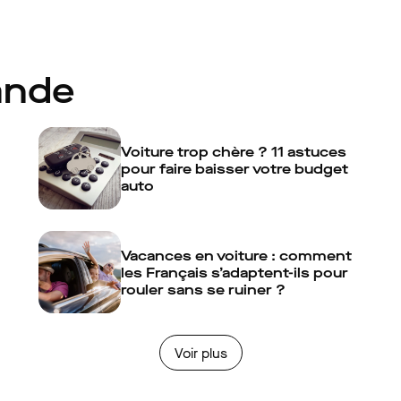
ande
Voiture trop chère ? 11 astuces
pour faire baisser votre budget
auto
Vacances en voiture : comment
les Français s’adaptent-ils pour
rouler sans se ruiner ?
Voir plus