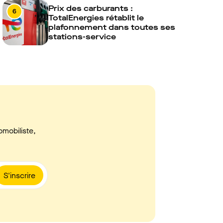
Prix des carburants :
6
TotalEnergies rétablit le
plafonnement dans toutes ses
stations-service
omobiliste,
S'inscrire