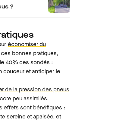
ous ?
ratiques
our
économiser du
i ces bonnes pratiques,
 de 40% des sondés :
n douceur et anticiper le
ier de la pression des pneus
ncore peu assimilés.
s effets sont bénéfiques :
e sereine et apaisée, et