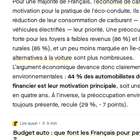
Pour une majorité de Français,
l’économie de ca
motivation pour la pratique de l'éco-conduite. Ils
réduction de leur consommation de carburant — ou
véhicules électrifiés — leur priorité. Une préocc
forte pour les foyers à faibles revenus (86 %) et
rurales (85 %), et un peu moins marquée en Île
alternatives à la voiture
sont plus nombreuses.
L’argument économique devance donc clairement
environnementales :
44 % des automobilistes d
financier est leur motivation principale
, soit un
en quatre ans. À l’inverse, la préoccupation env
toujours présente, recule (29 %, - 7 points).
•
Lire aussi
5
min
Budget auto : que font les Français pour p
?