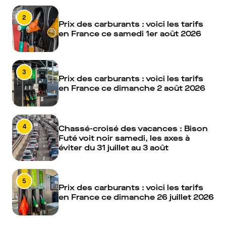
2
Prix des carburants : voici les tarifs
en France ce samedi 1er août 2026
3
Prix des carburants : voici les tarifs
en France ce dimanche 2 août 2026
4
Chassé-croisé des vacances : Bison
Futé voit noir samedi, les axes à
éviter du 31 juillet au 3 août
5
Prix des carburants : voici les tarifs
en France ce dimanche 26 juillet 2026