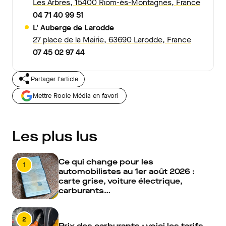
Les Arbres, 15400 Riom-ès-Montagnes, France
04 71 40 99 51
L' Auberge de Larodde
27 place de la Mairie, 63690 Larodde, France
07 45 02 97 44
Partager l'article
Mettre Roole Média en favori
Les plus lus
Ce qui change pour les
1
automobilistes au 1er août 2026 :
carte grise, voiture électrique,
carburants…
2
Prix des carburants : voici les tarifs