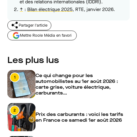
et des relations internationales (IDDRI).
↑
:
Bilan électrique 2025
, RTE, janvier 2026.
Partager l'article
Mettre Roole Média en favori
Les plus lus
Ce qui change pour les
1
automobilistes au 1er août 2026 :
carte grise, voiture électrique,
carburants…
2
Prix des carburants : voici les tarifs
en France ce samedi 1er août 2026