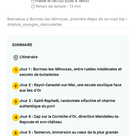
Publié le 06/02/2026 à 18h00
Temps de lecture : 13 min
Bienvenue à Bormes-les-Mimosas, première étape de ce road trip !
©nature_voyages_decouvertes
SOMMAIRE
L'itinéraire
Jour 1 : Bormes-les-Mimosas, entre ruelles médiévales et
1
secrets de botanistes
Jour 2 : Rayol-Canadel-sur-Mer, une escale exotique face
2
aux îles d'Or
Jour 3 : Saint-Raphaël, randonnée olfactive et charme
3
authentique du port
Jour 4 : Cap sur la Corniche d'Or, direction Mandelieu-la-
4
Napoule et son château
Jour 5 : Tanneron, immersion au cœur de la plus grande
5