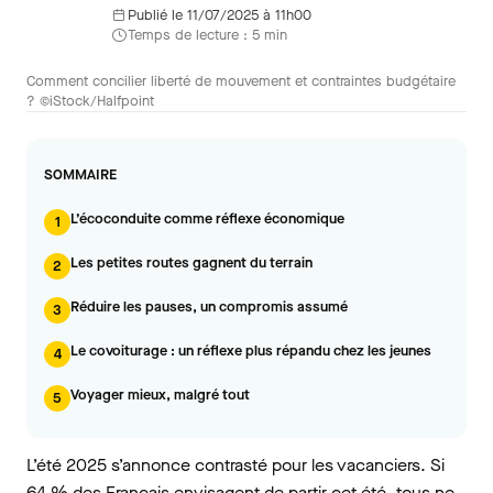
Publié le 11/07/2025 à 11h00
Temps de lecture : 5 min
Comment concilier liberté de mouvement et contraintes budgétaire
? ©iStock/Halfpoint
SOMMAIRE
L’écoconduite comme réflexe économique
1
Les petites routes gagnent du terrain
2
Réduire les pauses, un compromis assumé
3
Le covoiturage : un réflexe plus répandu chez les jeunes
4
Voyager mieux, malgré tout
5
L’été 2025 s’annonce contrasté pour les vacanciers. Si
64 % des Français envisagent de partir cet été, tous ne