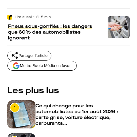
•
Lire aussi
5
min
Pneus sous-gonflés : les dangers
que 60% des automobilistes
ignorent
Partager l'article
Mettre Roole Média en favori
Les plus lus
Ce qui change pour les
1
automobilistes au 1er août 2026 :
carte grise, voiture électrique,
carburants…