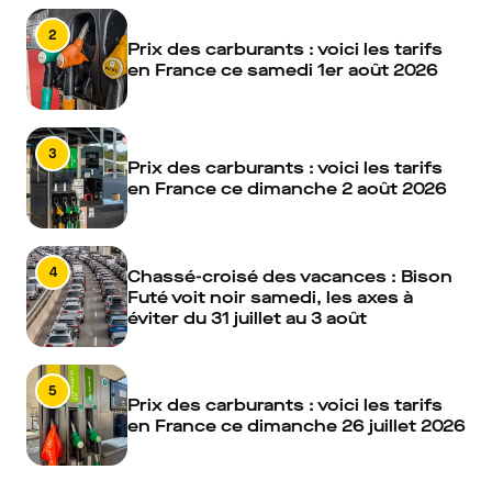
2
Prix des carburants : voici les tarifs
en France ce samedi 1er août 2026
3
Prix des carburants : voici les tarifs
en France ce dimanche 2 août 2026
4
Chassé-croisé des vacances : Bison
Futé voit noir samedi, les axes à
éviter du 31 juillet au 3 août
5
Prix des carburants : voici les tarifs
en France ce dimanche 26 juillet 2026