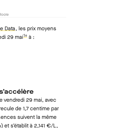
Roole
e Data
, les prix moyens
1↓
edi 29 mai
à :
s’accélère
e vendredi 29 mai, avec
recule de 1,7 centime par
ssences suivent la même
et s’établit à 2,141 €/L,