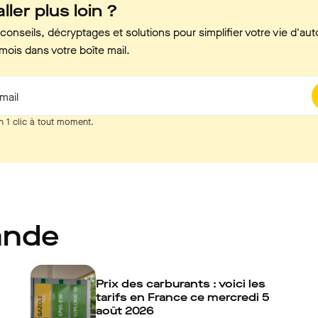
ller plus loin ?
onseils, décryptages et solutions pour simplifier votre vie d'aut
mois dans votre boîte mail.
mail
n 1 clic à tout moment.
ande
Prix des carburants : voici les
tarifs en France ce mercredi 5
août 2026