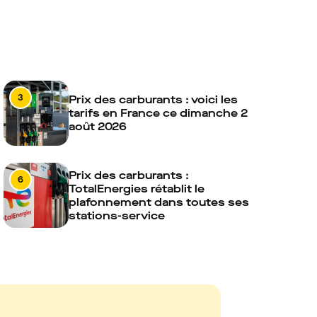
3
Prix des carburants : voici les
tarifs en France ce dimanche 2
août 2026
Prix des carburants :
6
TotalEnergies rétablit le
plafonnement dans toutes ses
stations-service