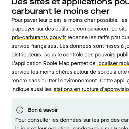
Des sites et applications pou
carburant le moins cher
Pour payer leur plein le moins cher possible, le
s’appuyer sur des outils de comparaison. Le site
prix-carburants.gouv.fr
recense les tarifs pratiqu
service françaises. Les données sont mises à jo
distributeurs, sous le contrôle des pouvoirs publ
L’application Roole Map permet de
localiser rap
service les moins chères autour de soi
ou à une 
rendre sans quitter l’environnement. Cette appli g
indique aussi les
stations en rupture d’approvis
Bon à savoir
Pour consulter les données sur les prix des ca
le jour et
leur évolution
, rendez-vous sur
Roole