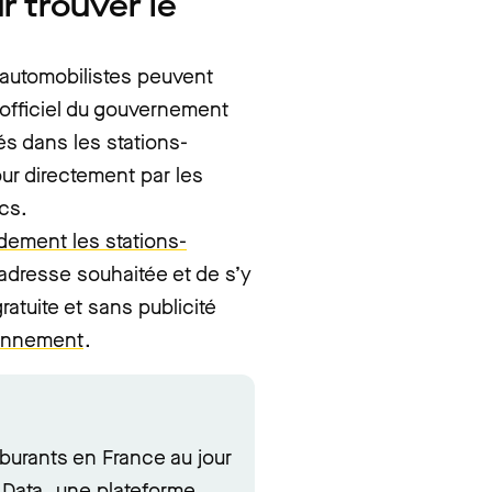
r trouver le
s automobilistes peuvent
 officiel du gouvernement
és dans les stations-
ur directement par les
ics.
idement les stations-
adresse souhaitée et de s’y
ratuite et sans publicité
ionnement
.
rburants en France au jour
 Data
, une plateforme