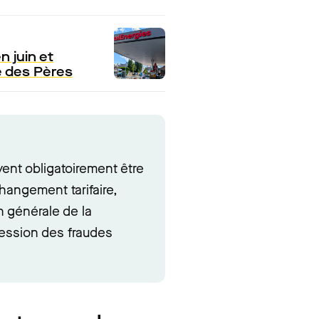
n juin et
e des Pères
ent obligatoirement être
changement tarifaire,
n générale de la
ession des fraudes