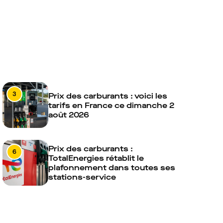
3
Prix des carburants : voici les
tarifs en France ce dimanche 2
août 2026
Prix des carburants :
6
TotalEnergies rétablit le
plafonnement dans toutes ses
stations-service