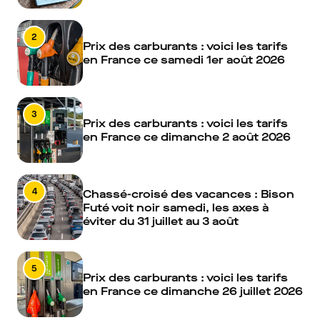
2
Prix des carburants : voici les tarifs
en France ce samedi 1er août 2026
3
Prix des carburants : voici les tarifs
en France ce dimanche 2 août 2026
4
Chassé-croisé des vacances : Bison
Futé voit noir samedi, les axes à
éviter du 31 juillet au 3 août
5
Prix des carburants : voici les tarifs
en France ce dimanche 26 juillet 2026