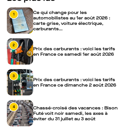
Ce qui change pour les
1
automobilistes au 1er août 2026 :
carte grise, voiture électrique,
carburants…
2
Prix des carburants : voici les tarifs
en France ce samedi 1er août 2026
3
Prix des carburants : voici les tarifs
en France ce dimanche 2 août 2026
4
Chassé-croisé des vacances : Bison
Futé voit noir samedi, les axes à
éviter du 31 juillet au 3 août