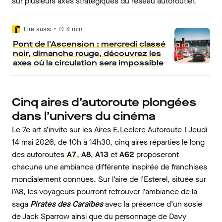
sur plusieurs axes stratégiques du réseau autoroutier.
•
Lire aussi
4
min
Pont de l'Ascension : mercredi classé
noir, dimanche rouge, découvrez les
axes où la circulation sera impossible
Cinq aires d’autoroute plongées
dans l’univers du cinéma
Le 7e art s’invite sur les Aires E.Leclerc Autoroute ! Jeudi
14 mai 2026, de 10h à 14h30, cinq aires réparties le long
des autoroutes
A7
,
A8
,
A13
et
A62
proposeront
chacune une ambiance différente inspirée de franchises
mondialement connues. Sur l’aire de l’Esterel, située sur
l’A8, les voyageurs pourront retrouver l’ambiance de la
saga
Pirates des Caraïbes
avec la présence d’un sosie
de Jack Sparrow ainsi que du personnage de Davy