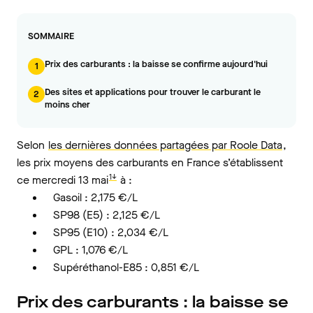
SOMMAIRE
Prix des carburants : la baisse se confirme aujourd'hui
1
Des sites et applications pour trouver le carburant le
2
moins cher
Selon
les dernières données partagées par Roole Data
,
les prix moyens des carburants en France s’établissent
1↓
ce mercredi 13 mai
à :
Gasoil : 2,175 €/L
SP98 (E5) : 2,125 €/L
SP95 (E10) : 2,034 €/L
GPL : 1,076 €/L
Supéréthanol-E85 : 0,851 €/L
Prix des carburants : la baisse se