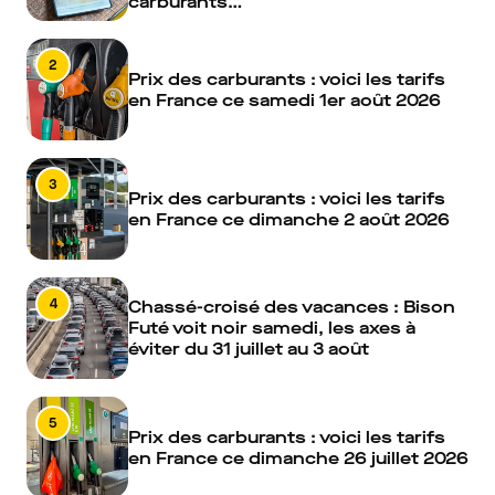
carburants…
2
Prix des carburants : voici les tarifs
en France ce samedi 1er août 2026
3
Prix des carburants : voici les tarifs
en France ce dimanche 2 août 2026
4
Chassé-croisé des vacances : Bison
Futé voit noir samedi, les axes à
éviter du 31 juillet au 3 août
5
Prix des carburants : voici les tarifs
en France ce dimanche 26 juillet 2026