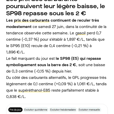
poursuivent leur légère baisse, le
SP98 repasse sous les 2 €
Les
prix des carburants
continuent de reculer très
modestement
ce samedi 27 juin, dans la continuité de la
tendance observée cette semaine. Le
gasoil
perd 0,7
centime (-0,37 %) pour s'établir à 1,897 €/L, tandis que
le SP95 (E10) recule de 0,4 centime (-0,21 %) à
1,896 €/L.
Le fait marquant du jour est
le SP98 (E5) qui repasse
symboliquement sous la barre des 2 €
, soit une baisse
de 0,3 centime (-0,15 %) depuis hier.
Du côté des carburants alternatifs, le GPL progresse très
légèrement de 0,1 centime (+0,09 %) à 1,061 €/L, tandis
que le
supéréthanol-E85
reste parfaitement stable à
0,838 €/L.