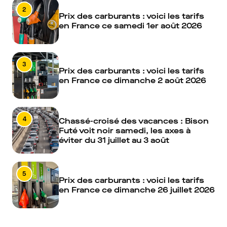
2
Prix des carburants : voici les tarifs
en France ce samedi 1er août 2026
3
Prix des carburants : voici les tarifs
en France ce dimanche 2 août 2026
4
Chassé-croisé des vacances : Bison
Futé voit noir samedi, les axes à
éviter du 31 juillet au 3 août
5
Prix des carburants : voici les tarifs
en France ce dimanche 26 juillet 2026