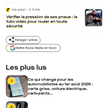
•
Lire aussi
5
min
Vérifier la pression de ses pneus : le
tuto vidéo pour rouler en toute
sécurité
Partager l'article
Mettre Roole Média en favori
Les plus lus
Ce qui change pour les
1
automobilistes au 1er août 2026 :
carte grise, voiture électrique,
carburants…
2