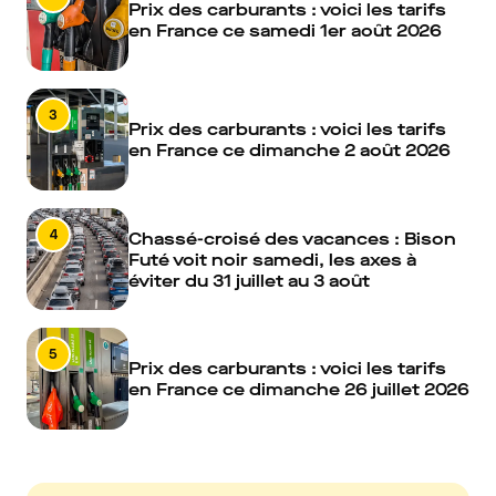
Prix des carburants : voici les tarifs
en France ce samedi 1er août 2026
3
Prix des carburants : voici les tarifs
en France ce dimanche 2 août 2026
4
Chassé-croisé des vacances : Bison
Futé voit noir samedi, les axes à
éviter du 31 juillet au 3 août
5
Prix des carburants : voici les tarifs
en France ce dimanche 26 juillet 2026