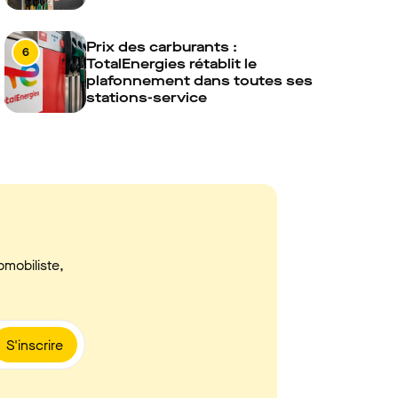
Prix des carburants :
6
TotalEnergies rétablit le
plafonnement dans toutes ses
stations-service
omobiliste,
S'inscrire