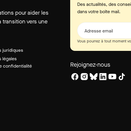
Des actualités, des consei
dans votre boîte mail.
ions pour aider les
 transition vers une
Adresse email
Vous pourrez à tout moment vo
 juridiques
 légales
Rejoignez-nous
 confidentialité