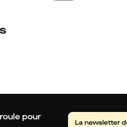
és
 roule pour
La newsletter 