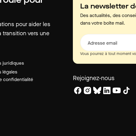
La newsletter 
Des actualités, des consei
dans votre boîte mail.
ions pour aider les
 transition vers une
Adresse email
Vous pourrez à tout moment vo
 juridiques
 légales
Rejoignez-nous
 confidentialité