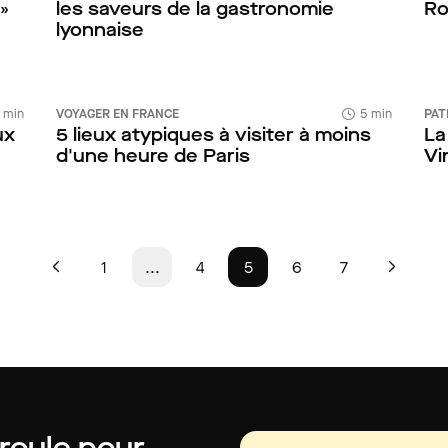
»
les saveurs de la gastronomie
Ro
lyonnaise
 min
VOYAGER EN FRANCE
5 min
PAT
ux
5 lieux atypiques à visiter à moins
La
d'une heure de Paris
Vi
1
...
4
5
6
7
 roule pour