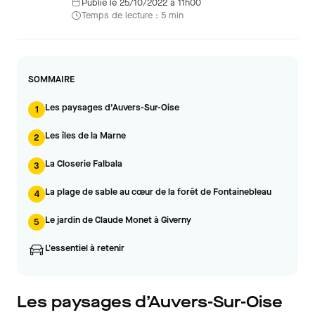
Publié le 25/10/2022 à 11h00
Temps de lecture : 5 min
SOMMAIRE
Les paysages d’Auvers-Sur-Oise
1
Les îles de la Marne
2
La Closerie Falbala
3
La plage de sable au cœur de la forêt de Fontainebleau
4
Le jardin de Claude Monet à Giverny
5
L'essentiel à retenir
Les paysages d’Auvers-Sur-Oise