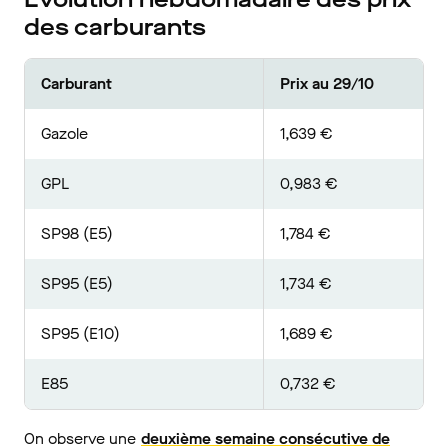
des carburants
Carburant
Prix au 29/10
Gazole
1,639 €
GPL
0,983 €
SP98 (E5)
1,784 €
SP95 (E5)
1,734 €
SP95 (E10)
1,689 €
E85
0,732 €
On observe une
deuxième semaine consécutive de