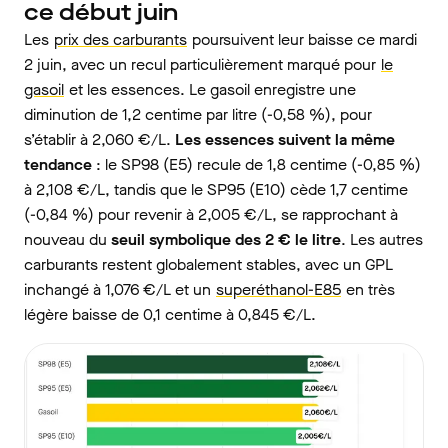
ce début juin
Les
prix des carburants
poursuivent leur baisse ce mardi
2 juin, avec un recul particulièrement marqué pour
le
gasoil
et les essences. Le gasoil enregistre une
diminution de 1,2 centime par litre (-0,58 %), pour
s’établir à 2,060 €/L.
Les essences suivent la même
tendance
: le SP98 (E5) recule de 1,8 centime (-0,85 %)
à 2,108 €/L, tandis que le SP95 (E10) cède 1,7 centime
(-0,84 %) pour revenir à 2,005 €/L, se rapprochant à
nouveau du
seuil symbolique des 2 € le litre
. Les autres
carburants restent globalement stables, avec un GPL
inchangé à 1,076 €/L et un
superéthanol-E85
en très
légère baisse de 0,1 centime à 0,845 €/L.