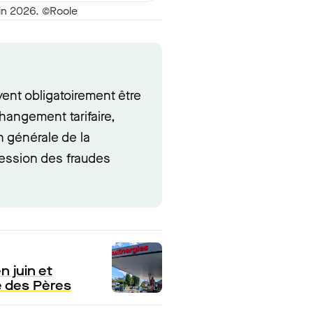
uin 2026. ©Roole
ent obligatoirement être
changement tarifaire,
n générale de la
ession des fraudes
n juin et
e des Pères