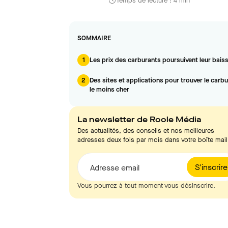
Temps de lecture : 4 min
SOMMAIRE
1
Les prix des carburants poursuivent leur bais
2
Des sites et applications pour trouver le carb
le moins cher
La newsletter de Roole Média
Des actualités, des conseils et nos meilleures
adresses deux fois par mois dans votre boîte mail
S'inscrire
Adresse email
Vous pourrez à tout moment vous désinscrire.