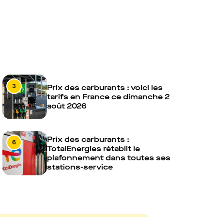
3
Prix des carburants : voici les
tarifs en France ce dimanche 2
août 2026
Prix des carburants :
6
TotalEnergies rétablit le
plafonnement dans toutes ses
stations-service