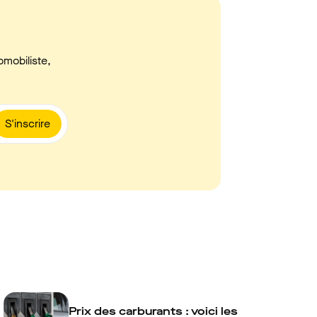
omobiliste,
S'inscrire
Prix des carburants : voici les