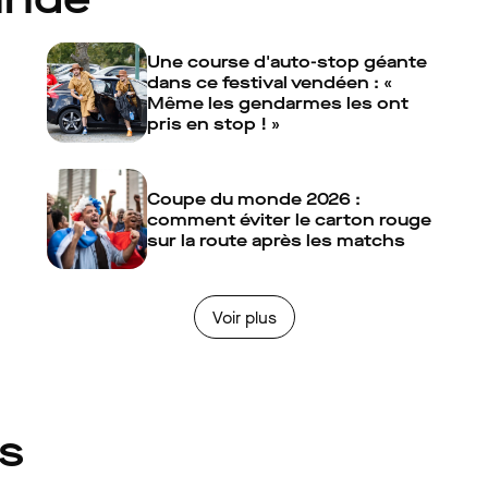
Une course d'auto-stop géante
dans ce festival vendéen : «
Même les gendarmes les ont
pris en stop ! »
Coupe du monde 2026 :
comment éviter le carton rouge
sur la route après les matchs
Voir plus
és