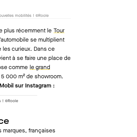
ouvelles mobilités ! ©Roole
e plus récemment le
Tour
’automobile se multiplient
e les curieux. Dans ce
ient à se faire une place de
mpose comme
le grand
e 5 000 m² de showroom.
Mobil sur Instagram :
s ! ©Roole
ace
 marques, françaises