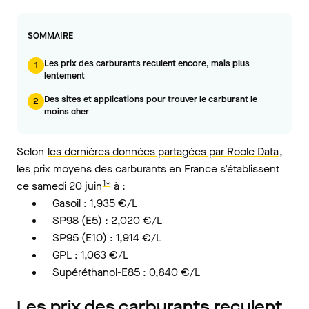
SOMMAIRE
Les prix des carburants reculent encore, mais plus
1
lentement
Des sites et applications pour trouver le carburant le
2
moins cher
Selon
les dernières données partagées par Roole Data
,
les prix moyens des carburants en France s’établissent
1↓
ce samedi 20 juin
à :
Gasoil : 1,935 €/L
SP98 (E5) : 2,020 €/L
SP95 (E10) : 1,914 €/L
GPL : 1,063 €/L
Supéréthanol-E85 : 0,840 €/L
Les prix des carburants reculent