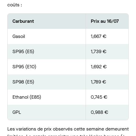
coûts :
Carburant
Prix au 16/07
Gasoil
1,667 €
SP95 (E5)
1,739 €
SP95 (E10)
1,692 €
SP98 (E5)
1,789 €
Ethanol (E85)
0,745 €
GPL
0,988 €
Les variations de prix observés cette semaine demeurent