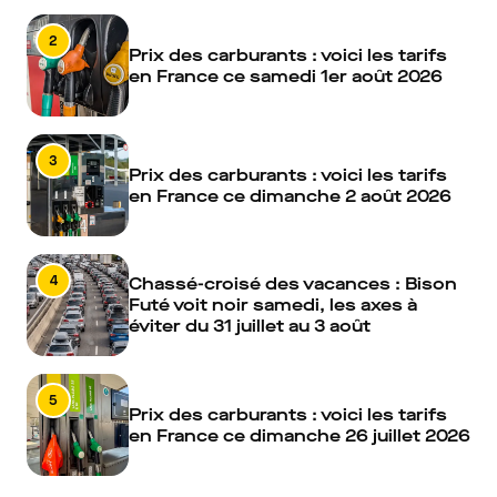
2
Prix des carburants : voici les tarifs
en France ce samedi 1er août 2026
3
Prix des carburants : voici les tarifs
en France ce dimanche 2 août 2026
4
Chassé-croisé des vacances : Bison
Futé voit noir samedi, les axes à
éviter du 31 juillet au 3 août
5
Prix des carburants : voici les tarifs
en France ce dimanche 26 juillet 2026