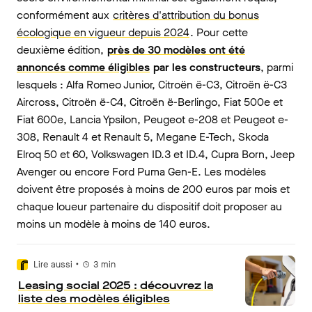
conformément aux
critères d'attribution du bonus
écologique en vigueur depuis 2024
. Pour cette
deuxième édition,
près de 30 modèles ont été
annoncés comme éligibles
par les constructeurs
, parmi
lesquels : Alfa Romeo Junior, Citroën ë-C3, Citroën ë-C3
Aircross, Citroën ë-C4, Citroën ë-Berlingo, Fiat 500e et
Fiat 600e, Lancia Ypsilon, Peugeot e-208 et Peugeot e-
308, Renault 4 et Renault 5, Megane E-Tech, Skoda
Elroq 50 et 60, Volkswagen ID.3 et ID.4, Cupra Born, Jeep
Avenger ou encore Ford Puma Gen-E. Les modèles
doivent être proposés à moins de 200 euros par mois et
chaque loueur partenaire du dispositif doit proposer au
moins un modèle à moins de 140 euros.
•
Lire aussi
3
min
Leasing social 2025 : découvrez la
liste des modèles éligibles