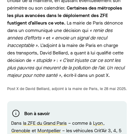
choisir de la maintenir, en ajustant éventuellement son
périmètre ou son calendrier.
Certaines des métropoles
les plus avancées dans le déploiement des ZFE
fustigent d’ailleurs ce vote.
La mairie de Paris dénonce
dans un communiqué une décision qui
« renie des
années d’efforts »
et
« envoie un signal de recul
inacceptable »
. L’adjoint à la maire de Paris en charge
des transports, David Belliard, a quant à lui qualifié cette
décision de
« stupide »
:
« C’est injuste car ce sont les
plus pauvres qui meurent de la pollution de l’air. Un recul
majeur pour notre santé »
, écrit-il dans un post X.
Post X de David Belliard, adjoint à la maire de Paris, le 28 mai 2025.
Bon à savoir
Dans
la ZFE du Grand Paris
– comme à
Lyon
,
Grenoble
et
Montpellier
– les véhicules Crit’Air 3, 4, 5