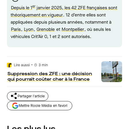
er
Depuis le 1
janvier 2025, les 42 ZFE françaises sont
théoriquement en vigueur
. 12 d’entre elles sont
appliquées depuis plusieurs années, notamment à
Paris
,
Lyon
,
Grenoble
et
Montpellier
, où seuls les
véhicules Crit’Air 0, 1 et 2 sont autorisés.
•
Lire aussi
3
min
Suppression des ZFE : une décision
qui pourrait coûter cher à la France
Partager l'article
Mettre Roole Média en favori
Les plus lus