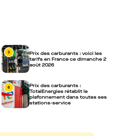
3
Prix des carburants : voici les
tarifs en France ce dimanche 2
août 2026
Prix des carburants :
6
TotalEnergies rétablit le
plafonnement dans toutes ses
stations-service