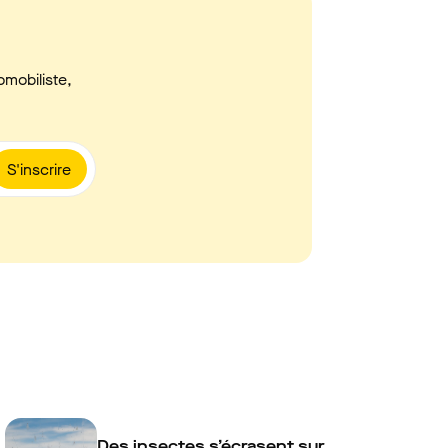
omobiliste,
S'inscrire
Des insectes s’écrasent sur