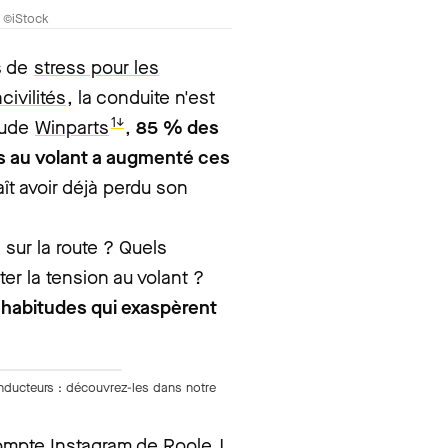
? ©iStock
s de
stress pour les
ncivilités
, la conduite n'est
1↓
tude
Winparts
,
85 % des
s au volant a augmenté ces
ît avoir déjà perdu son
 sur la route ? Quels
r la tension au volant ?
habitudes qui exaspèrent
nducteurs : découvrez-les dans notre
mpte Instagram de Roole
!