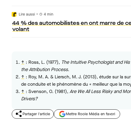
•
Lire aussi
4
min
44 % des automobilistes en ont marre de cett
volant
↑
:
Ross, L. (1977),
The Intuitive Psychologist and His
the Attribution Process
.
↑
:
Roy, M. A. & Liersch, M. J. (2013), étude sur la 
de conduite et le phénomène du « meilleur que la mo
↑
:
Svenson, O. (1981),
Are We All Less Risky and More
Drivers?
Partager l'article
Mettre Roole Média en favori