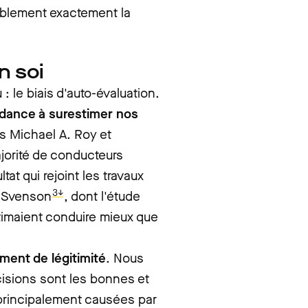
ablement exactement la
n soi
 le biais d'auto-évaluation.
dance à surestimer nos
s Michael A. Roy et
jorité de conducteurs
at qui rejoint les travaux
3↓
a Svenson
, dont l'étude
stimaient conduire mieux que
ment de légitimité
. Nous
isions sont les bonnes et
t principalement causées par