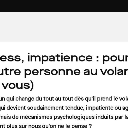
ress, impatience : pou
7 min
4 min
6 min
AU VOLANT
VOITURE PROPRE
PATRIMOINE
omobilistes
 pollution
ures
Prix des carburants : voici les tarifs
Rouler au Superéthanol-E85 :
Du « Paradis » à « l'enfer des enfers
tre personne au volan
se, voiture
ornes de
 week-end du
France ce samedi 1er août 2026
avantages et inconvénients
l'étonnant vocabulaire des gardie
de la Route des Phares dans le
 vous)
Finistère
n qui change du tout au tout dès qu'il prend le vo
ui devient soudainement tendue, impatiente ou agres
mais de mécanismes psychologiques induits par la 
nt plus sur nous qu'on ne le pense ?