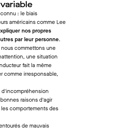
variable
onnu : le biais
heurs américains comme Lee
xpliquer nos propres
autres par leur
personn
e
.
. Si nous commettons une
attention, une situation
nducteur fait la même
er comme irresponsable,
me d'incompréhension
 bonnes raisons d'agir
nt les comportements des
e entourés de mauvais