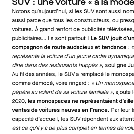
SUV : une voiture « à la mode
Notons qu’aujourd’hui, si les SUV sont aussi nomb
aussi parce que tous les constructeurs, ou pres
voitures. À grand renfort de publicités télévisé
publicitaires… Ils sont partout !
Le SUV jouit d’u
compagnon de route audacieux et tendance
: 
représente la voiture d’un jeune cadre dynamique 
dîne dans des restaurants huppés »
, souligne Ju
Au fil des années, le SUV a remplacé le monosp
comme démodé, voire ringard :
« Un monospace 
pépère au volant de sa voiture familiale »
, ajoute
2020,
les monospaces ne représentaient d’aill
ventes de voitures neuves en France
. Par leur 
capacité d’accueil, les SUV répondent aux attent
est ce qu’il y a de plus complet en termes de v