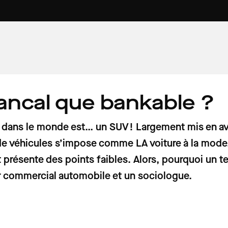
bancal que bankable ?
7 min
4 min
6 min
AU VOLANT
VOITURE PROPRE
PATRIMOINE
omobilistes
 pollution
ures
Prix des carburants : voici les tarifs
Rouler au Superéthanol-E85 :
Du « Paradis » à « l'enfer des enfers
se, voiture
ornes de
 week-end du
France ce samedi 1er août 2026
avantages et inconvénients
l'étonnant vocabulaire des gardie
 dans le monde est… un SUV ! Largement mis en av
de la Route des Phares dans le
de véhicules s’impose comme LA voiture à la mode. 
Finistère
t présente des points faibles. Alors, pourquoi un te
ler commercial automobile et un sociologue.