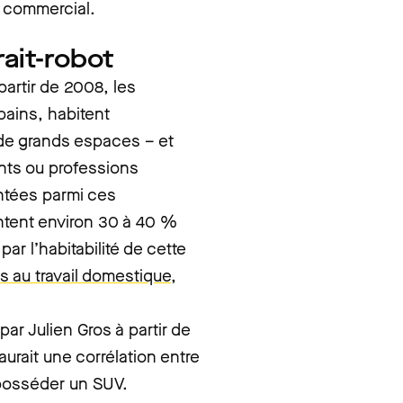
r commercial.
ait-robot
partir de 2008, les
bains, habitent
 de grands espaces – et
nts ou professions
ntées parmi ces
ntent environ 30 à 40 %
ar l’habitabilité de cette
iés au travail domestique,
ar Julien Gros à partir de
aurait une corrélation entre
 posséder un SUV.