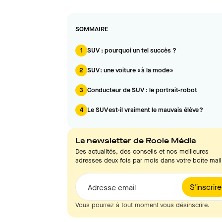
SOMMAIRE
1
SUV : pourquoi un tel succès ?
2
SUV : une voiture « à la mode »
3
Conducteur de SUV : le portrait-robot
4
Le SUV est-il vraiment le mauvais élève ?
La newsletter de Roole Média
Des actualités, des conseils et nos meilleures
adresses deux fois par mois dans votre boîte mail
S'inscrire
Adresse email
Vous pourrez à tout moment vous désinscrire.