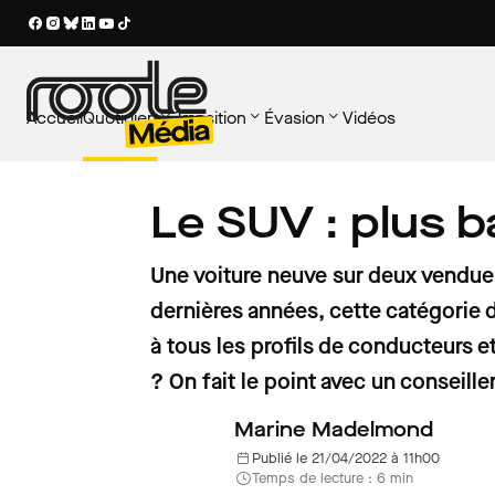
Accueil
Quotidien
Transition
Évasion
Vidéos
SOUS-RUBRIQUES
SOUS-RUBRIQUES
SOUS-RUBRIQUES
LES PLUS LUS
LES PLUS LUS
LES PLUS LUS
Le SUV : plus 
Tout voir
Tout voir
Tout voir
AU VOLANT
VOITURE PROPRE
PATRIMOINE
Ce qui change pour les aut
Voitures électriques : une
Rassemblements de voit
Au volant
Nouveaux usages
Patrimoine
au 1er août 2026 : carte gri
insoupçonnée près des b
anciennes : l'agenda du
Une voiture neuve sur deux vendue
électrique, carburants…
recharge rapide
1er et 2 août en France
Entretien
Territoires
Voyager en France
dernières années, cette catégorie 
à tous les profils de conducteurs e
Équipement
Voiture propre
? On fait le point avec un conseil
Réglementation
Marine Madelmond
Publié le 21/04/2022 à 11h00
Temps de lecture : 6 min