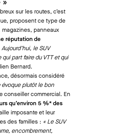
 »
reux sur les routes, c’est
que, proposent ce type de
es, magazines, panneaux
ne réputation de
«
Aujourd’hui, le SUV
qui part faire du VTT et qui
lien Bernard.
ace, désormais considéré
évoque plutôt le bon
 le conseiller commercial. En
eurs qu’environ 5 %* des
taille imposante et leur
es des familles :
« Le SUV
olume, encombrement,