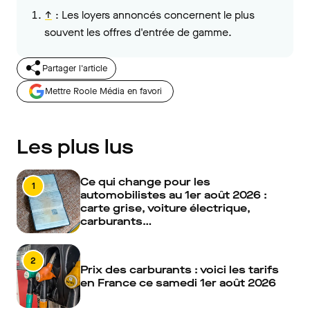
↑
:
Les loyers annoncés concernent le plus
souvent les offres d'entrée de gamme.
Partager l'article
Mettre Roole Média en favori
Les plus lus
Ce qui change pour les
1
automobilistes au 1er août 2026 :
carte grise, voiture électrique,
carburants…
2
Prix des carburants : voici les tarifs
en France ce samedi 1er août 2026