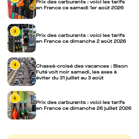
Prix des carburants : voici les tarifs
en France ce samedi 1er août 2026
3
Prix des carburants : voici les tarifs
en France ce dimanche 2 août 2026
4
Chassé-croisé des vacances : Bison
Futé voit noir samedi, les axes à
éviter du 31 juillet au 3 août
5
Prix des carburants : voici les tarifs
en France ce dimanche 26 juillet 2026