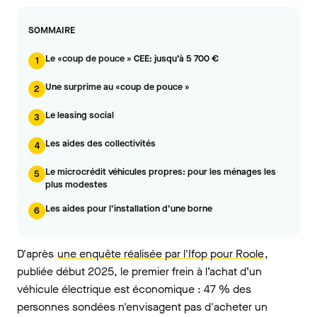
SOMMAIRE
Le «coup de pouce » CEE: jusqu’à 5 700 €
1
Une surprime au «coup de pouce »
2
Le leasing social
3
Les aides des collectivités
4
Le microcrédit véhicules propres: pour les ménages les
5
plus modestes
Les aides pour l’installation d’une borne
6
D'après
une enquête réalisée par l'Ifop pour Roole
,
publiée début 2025, le premier frein à l’achat d’un
véhicule électrique est économique : 47 % des
personnes sondées n'envisagent pas d'acheter un