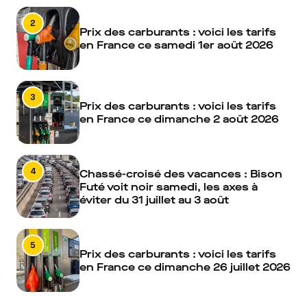
2
Prix des carburants : voici les tarifs
en France ce samedi 1er août 2026
3
Prix des carburants : voici les tarifs
en France ce dimanche 2 août 2026
4
Chassé-croisé des vacances : Bison
Futé voit noir samedi, les axes à
éviter du 31 juillet au 3 août
5
Prix des carburants : voici les tarifs
en France ce dimanche 26 juillet 2026