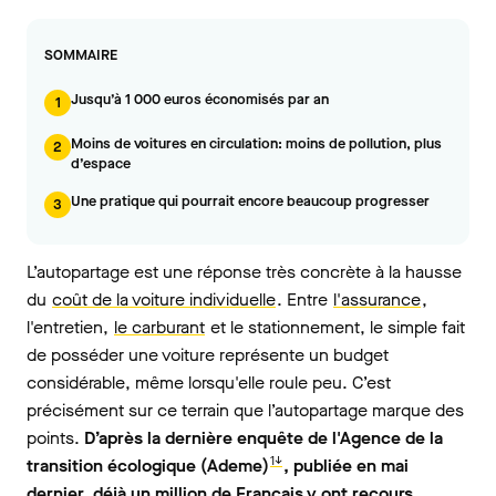
SOMMAIRE
Jusqu’à 1 000 euros économisés par an
1
Moins de voitures en circulation: moins de pollution, plus
2
d’espace
Une pratique qui pourrait encore beaucoup progresser
3
L’autopartage est une réponse très concrète à la hausse
du
coût de la voiture individuelle
. Entre
l'assurance
,
l'entretien,
le carburant
et le stationnement, le simple fait
de posséder une voiture représente un budget
considérable, même lorsqu'elle roule peu. C’est
précisément sur ce terrain que l’autopartage marque des
points.
D’après la dernière enquête de l'Agence de la
1↓
transition écologique (Ademe)
, publiée en mai
dernier, déjà un million de Français y ont recours.