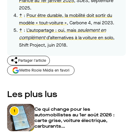
France au 1er janvier 2025
, SDES, septembre
2025.
↑
:
Pour être durable, la mobilité doit sortir du
modèle « tout-voiture »
, Carbone 4, mai 2023.
↑
:
L’autopartage : oui, mais
seulement en
complément
d’alternatives à la voiture en solo
,
Shift Project, juin 2018.
Partager l'article
Mettre Roole Média en favori
Les plus lus
Ce qui change pour les
1
automobilistes au 1er août 2026 :
carte grise, voiture électrique,
carburants…