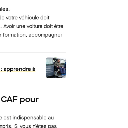
ales.
de votre véhicule doit
l
. Avoir une voiture doit être
 en formation, accompagner
 : apprendre à
a CAF pour
le est indispensable
au
mpris. Si vous n’êtes pas