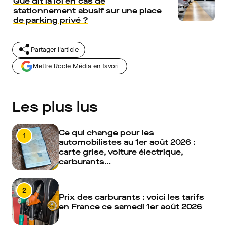
Que dit la loi en cas de
stationnement abusif sur une place
de parking privé ?
Partager l'article
Mettre Roole Média en favori
Les plus lus
Ce qui change pour les
1
automobilistes au 1er août 2026 :
carte grise, voiture électrique,
carburants…
2
Prix des carburants : voici les tarifs
en France ce samedi 1er août 2026