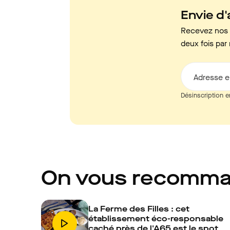
Envie d'a
Recevez nos c
deux fois par 
Adresse e
Désinscription e
On vous recomm
La Ferme des Filles : cet
établissement éco-responsable
caché près de l'A65 est le spot