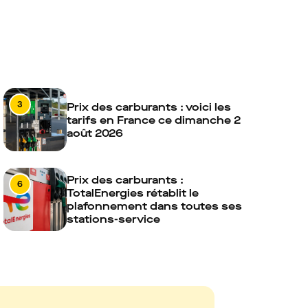
3
Prix des carburants : voici les
tarifs en France ce dimanche 2
août 2026
Prix des carburants :
6
TotalEnergies rétablit le
plafonnement dans toutes ses
stations-service