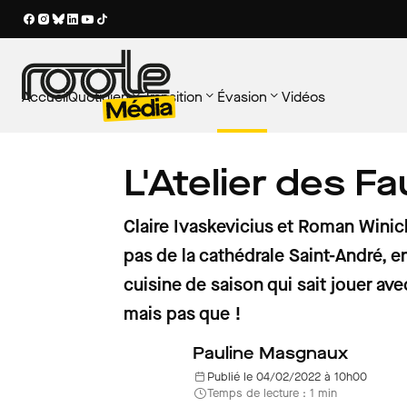
Accueil
Quotidien
Transition
Évasion
Vidéos
SOUS-RUBRIQUES
SOUS-RUBRIQUES
SOUS-RUBRIQUES
LES PLUS LUS
LES PLUS LUS
LES PLUS LUS
L'Atelier des F
Tout voir
Tout voir
Tout voir
AU VOLANT
VOITURE PROPRE
PATRIMOINE
Ce qui change pour les aut
Voiture électrique : quel i
Rassemblements de voit
Au volant
Nouveaux usages
Patrimoine
au 1er août 2026 : carte gri
hausse de l’électricité du
anciennes : l'agenda du
Claire Ivaskevicius et Roman Winick
électrique, carburants…
votre recharge ?
1er et 2 août en France
Entretien
Territoires
Voyager en France
pas de la cathédrale Saint-André, 
cuisine de saison qui sait jouer av
Équipement
Voiture propre
mais pas que !
Réglementation
Pauline Masgnaux
Publié le 04/02/2022 à 10h00
Temps de lecture : 1 min